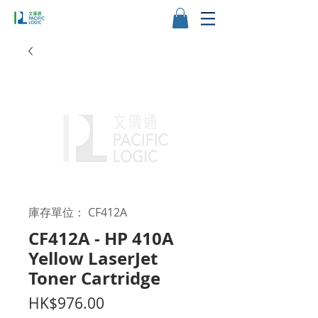
庫存單位： CF412A
CF412A - HP 410A
Yellow LaserJet
Toner Cartridge
價
HK$976.00