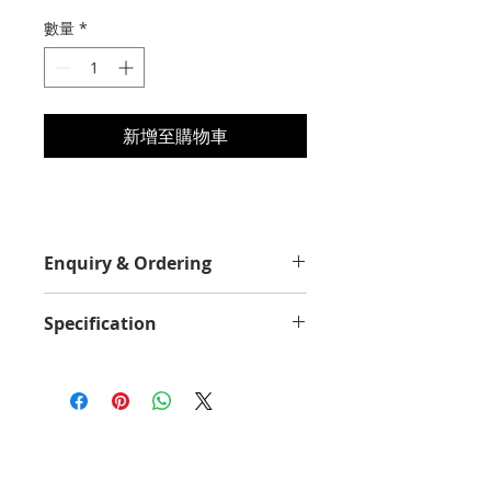
格
數量
*
新增至購物車
Enquiry & Ordering
Please Call 2892-9928 for best
Specification
offer.
Yield Value
2300
Average Continuous Cartridge
Yield in one-sided (simplex) mode
up to
2300 standard pages Declared