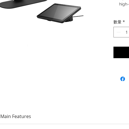
high
數量
*
Main Features