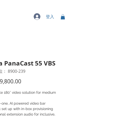
專業服務
登入
a PanaCast 55 VBS
： 8900-239
價
9,800.00
格
e 180° video solution for medium
n-one, AI powered video bar
 set up with in-box provisioning
nal extension audio for inclusive,