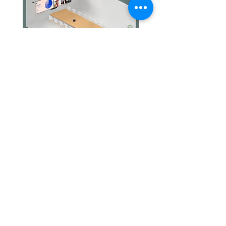
Jabra PanaCast Room Kit Multi
Jabra PanaCast Room Kit
價格
價格
HK$108,000.00
HK$50,800.00
文儀通有限公司
產品
打印機
關於我們
打印耗材
聯絡我們
辦公室耳機
最新消息
招聘
I.T. 設備
網站地圖
辦公室設備
專業服務
追蹤我們
查詢