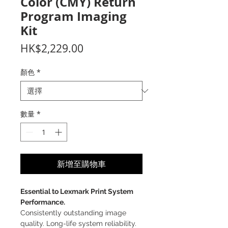
Color (CMY) Return
Program Imaging
Kit
價
HK$2,229.00
格
顏色
*
數量
*
新增至購物車
Essential to Lexmark Print System
Performance.
Consistently outstanding image
quality. Long-life system reliability.