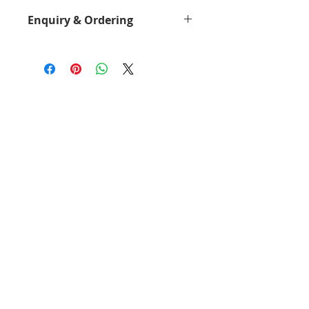
Enquiry & Ordering
Please Call 2892-9928 for best
offer.