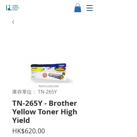
庫存單位： TN-265Y
TN-265Y - Brother
Yellow Toner High
Yield
價
HK$620.00