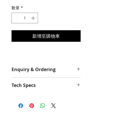
格
數量
*
新增至購物車
Enquiry & Ordering
Please Call 2892-9928 for best
Tech Specs
offer.
Yield Value
2200
Average Continuous Cartridge
Yield in one-sided (simplex) mode
up to
2200 standard pages Declared