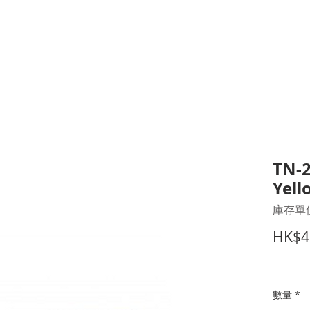
打印耗材
耳機
I.T. 設備
辦公室設備
聯絡我們
優惠推介
客戶專區
TN-2
Yell
庫存單位
HK$4
數量
*