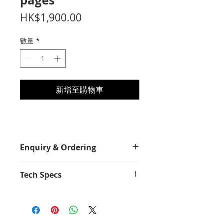
pages
價
HK$1,900.00
格
數量
*
新增至購物車
Enquiry & Ordering
Please Call 2892-9928 for best
Tech Specs
offer.
Yield Value
7500
Average Continuous Cartridge