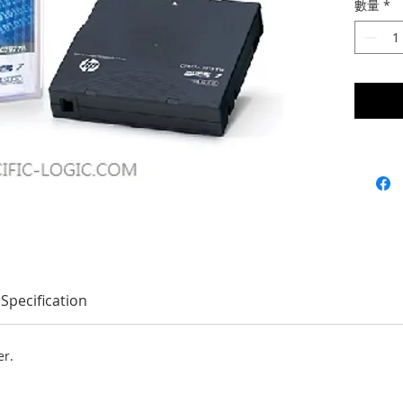
數量
*
Specification
er.