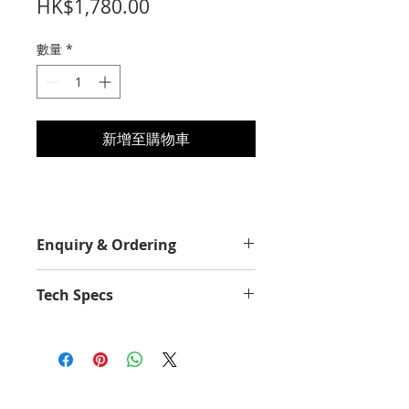
價
HK$1,780.00
格
數量
*
新增至購物車
Enquiry & Ordering
Please Call 2892-9928 for best
Tech Specs
offer.
Yield Value
18300
Average Continuous Cartridge
Yield in one-sided (simplex) mode
up to