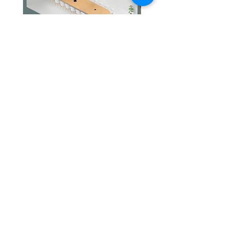
Jabra PanaCast Room Kit Multi
Jabra PanaCast Room Kit
價格
價格
HK$108,000.00
HK$50,800.00
文儀通有限公司
產品
打印機
關於我們
打印耗材
聯絡我們
辦公室耳機
最新消息
招聘
I.T. 設備
網站地圖
辦公室設備
專業服務
追蹤我們
查詢
隱私政策
條款及細則