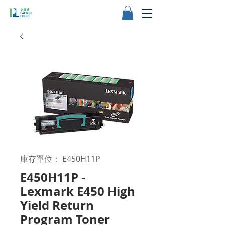
庫存單位： E450H11P
E450H11P -
Lexmark E450 High
Yield Return
Program Toner