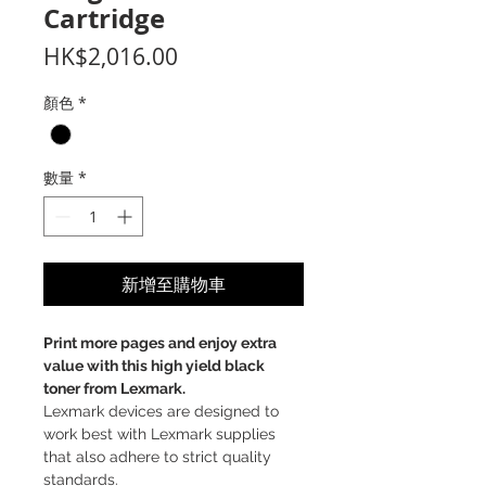
Cartridge
價
HK$2,016.00
格
顏色
*
數量
*
新增至購物車
Print more pages and enjoy extra
value with this high yield black
toner from Lexmark.
Lexmark devices are designed to
work best with Lexmark supplies
that also adhere to strict quality
standards.