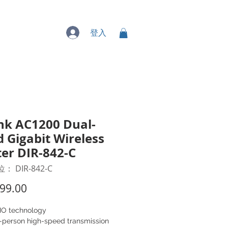
專業服務
登入
nk AC1200 Dual-
 Gigabit Wireless
er DIR-842-C
 DIR-842-C
價
99.00
格
O technology
i-person high-speed transmission