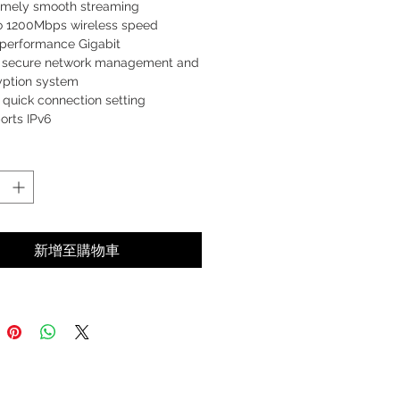
emely smooth streaming
o 1200Mbps wireless speed
 performance Gigabit
 secure network management and
yption system
quick connection setting
orts IPv6
reen Energy Environmental
ection RoHS
 to manage
新增至購物車