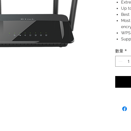
Extr
Up t
Best
Most
encr
WPS 
Supp
EU G
數量
*
Prot
Easy