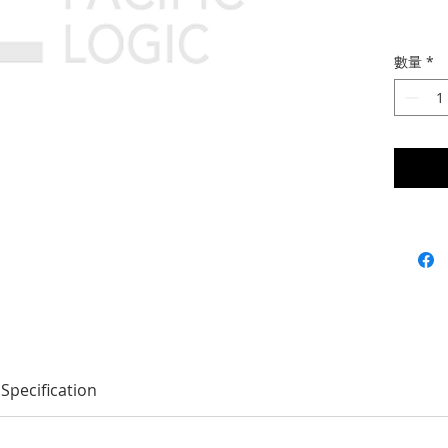
數量
*
Specification