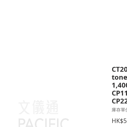
打印耗材
耳機
I.T. 設備
辦公室設備
聯絡我們
優惠推介
客戶專區
CT20
tone
1,40
CP1
CP2
庫存單位
HK$5