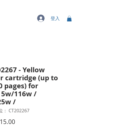
專業服務
登入
2267 - Yellow
r cartridge (up to
0 pages) for
15w/116w /
25w /
： CT202267
價
15.00