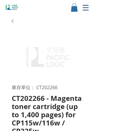
庫存單位： CT202266
CT202266 - Magenta
toner cartridge (up
to 1,400 pages) for
CP115w/116w /