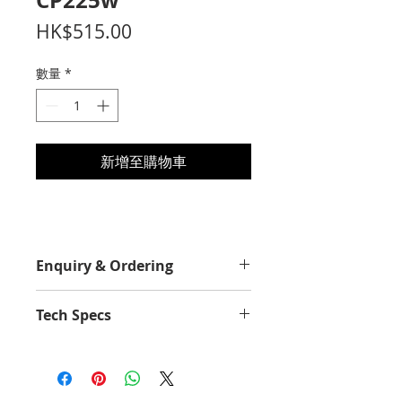
CP225w
價
HK$515.00
格
數量
*
新增至購物車
Enquiry & Ordering
Please Call 2892-9928 for best
Tech Specs
offer.
Yield Value
1400
Average Continuous Cartridge