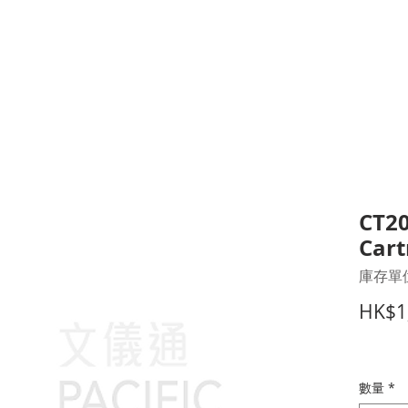
打印耗材
耳機
I.T. 設備
辦公室設備
聯絡我們
優惠推介
客戶專區
CT20
Cart
庫存單位
HK$1
數量
*