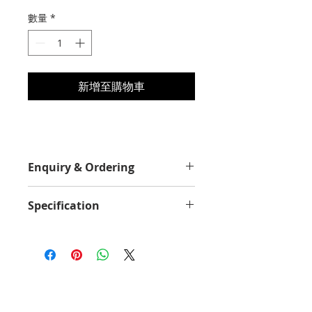
格
數量
*
新增至購物車
Enquiry & Ordering
Please Call 2892-9928 for best
Specification
offer.
Yield Value
2200
Average Continuous Cartridge
Yield in one-sided (simplex) mode
up to
2200 standard pages Declared