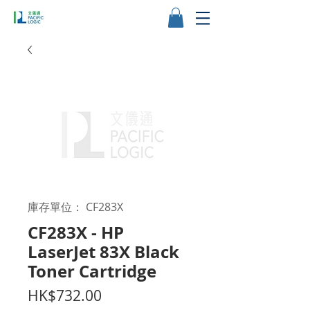
庫存單位： CF283X
CF283X - HP
LaserJet 83X Black
Toner Cartridge
價
HK$732.00