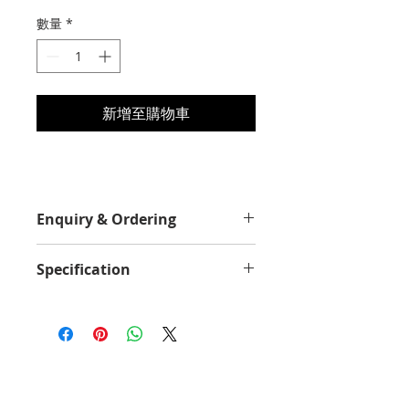
格
數量
*
新增至購物車
Enquiry & Ordering
Please Call 2892-9928 for best
Specification
offer.
Yield Value
18000
Average Continuous Cartridge
Yield in one-sided (simplex) mode
up to
18000 standard pages Declared