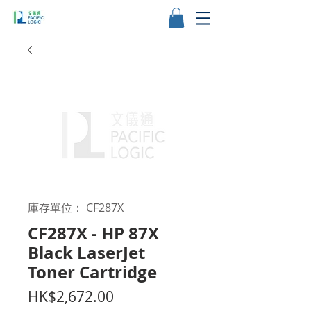
庫存單位： CF287X
CF287X - HP 87X
Black LaserJet
Toner Cartridge
價
HK$2,672.00