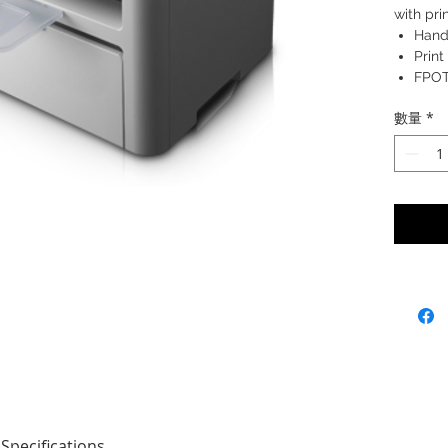
with pri
Hand
Print
FPOT 
數量
*
Brochur
Specifications