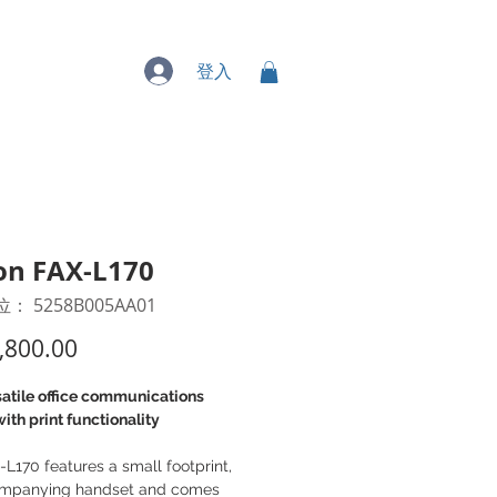
專業服務
登入
on FAX-L170
： 5258B005AA01
價
,800.00
格
satile office communications
ith print functionality
L170 features a small footprint,
mpanying handset and comes