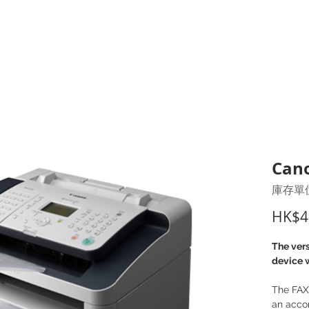
打印耗材
耳機
I.T. 設備
辦公室設備
聯絡我們
優惠推介
客戶專區
Can
庫存單位
HK$4
The ver
device w
The FAX-
an acco