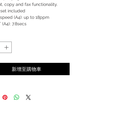
nt, copy and fax functionality.
set included
 speed (A4): up to 18ppm
(A4): 7.8secs
e FAX-L170
新增至購物車