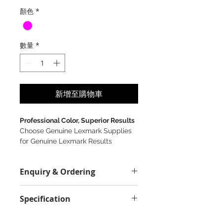
格
顏色
*
數量
*
新增至購物車
Professional Color, Superior Results
Choose Genuine Lexmark Supplies
for Genuine Lexmark Results
Enquiry & Ordering
Please Call 2892-9928 for best
Specification
offer.
Field Value