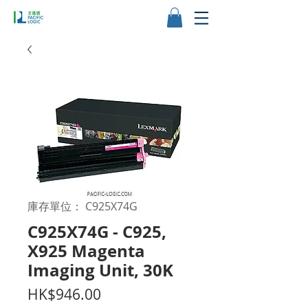
庫存單位： C925X74G
C925X74G - C925,
X925 Magenta
Imaging Unit, 30K
價
HK$946.00