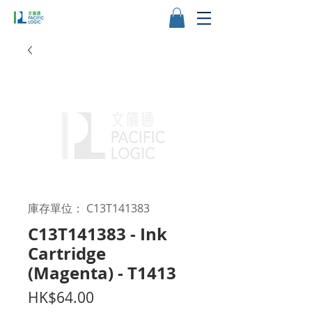
庫存單位： C13T141383
C13T141383 - Ink
Cartridge
(Magenta) - T1413
價
HK$64.00