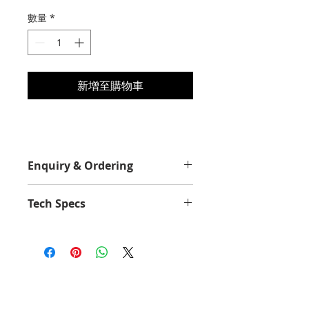
格
數量
*
新增至購物車
Enquiry & Ordering
Please Call 2892-9928 for best
Tech Specs
offer.