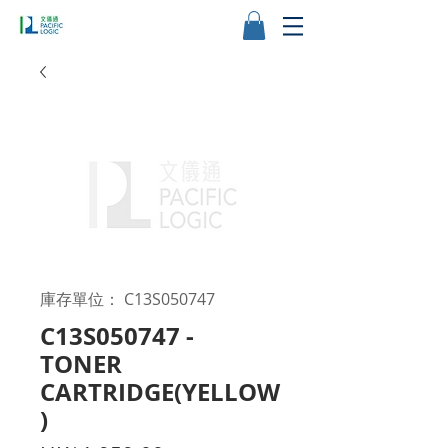
庫存單位： C13S050747
C13S050747 -
TONER
CARTRIDGE(YELLOW
)