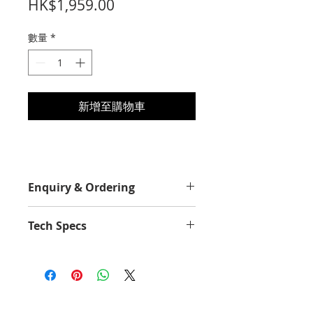
價
HK$1,959.00
格
數量
*
新增至購物車
Enquiry & Ordering
Please Call 2892-9928 for best
Tech Specs
offer.
Yield Value
8800
Average Continuous Cartridge
Yield in one-sided (simplex) mode
up to