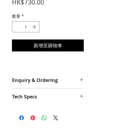
價
HK$730.00
格
數量
*
新增至購物車
Enquiry & Ordering
Please Call 2892-9928 for best
Tech Specs
offer.
Yield Value
2500
Average Continuous Cartridge
Yield in one-sided (simplex) mode
up to