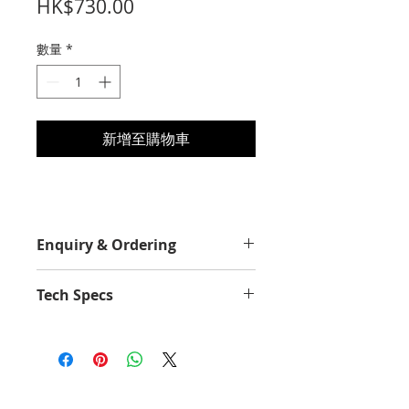
價
HK$730.00
格
數量
*
新增至購物車
Enquiry & Ordering
Please Call 2892-9928 for best
Tech Specs
offer.
Yield Value
2500
Average Continuous Cartridge
Yield in one-sided (simplex) mode
up to