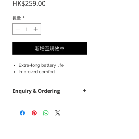
價
HK$259.00
格
數量
*
新增至購物車
Extra-long battery life
Improved comfort
Enquiry & Ordering
Please Call 2892-9928 for best
offer.