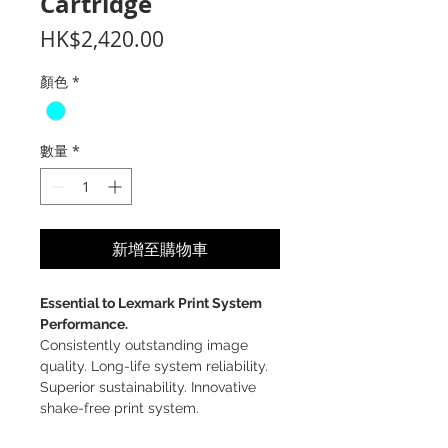
Cartridge
價
HK$2,420.00
格
顏色
*
數量
*
新增至購物車
Essential to Lexmark Print System
Performance.
Consistently outstanding image
quality. Long-life system reliability.
Superior sustainability. Innovative
shake-free print system.