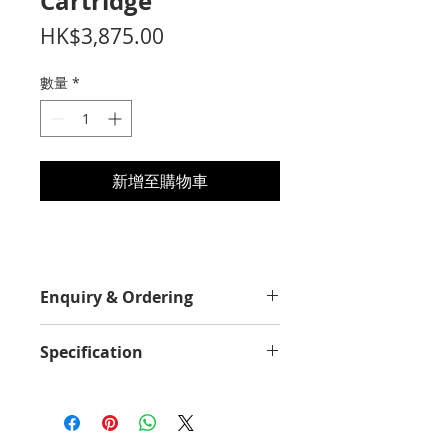
Cartridge
價
HK$3,875.00
格
數量
*
新增至購物車
Enquiry & Ordering
Please Call 2982-9928 for best
Specification
offer.
Yield Value
55000
Average Continuous Cartridge