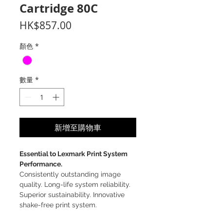
Cartridge 80C
價
HK$857.00
格
顏色
*
數量
*
新增至購物車
Essential to Lexmark Print System
Performance.
Consistently outstanding image
quality. Long-life system reliability.
Superior sustainability. Innovative
shake-free print system.