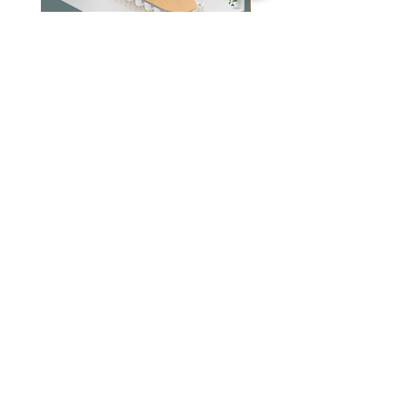
Jabra PanaCast Room Kit Multi
Jabra PanaCast Room Kit
價格
價格
HK$108,000.00
HK$50,800.00
文儀通有限公司
產品
打印機
關於我們
打印耗材
聯絡我們
辦公室耳機
最新消息
招聘
I.T. 設備
網站地圖
辦公室設備
專業服務
追蹤我們
查詢
隱私政策
條款及細則
送貨安排