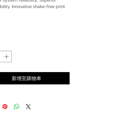
e system reliability. Superior
bility. Innovative shake-free print
新增至購物車