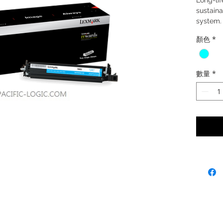
Long-lif
sustaina
system.
顏色
*
數量
*