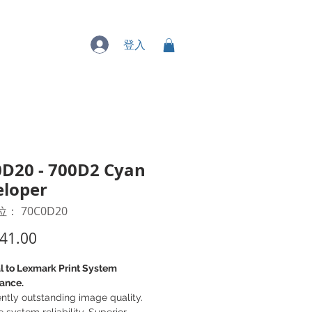
專業服務
登入
D20 - 700D2 Cyan
eloper
： 70C0D20
價
41.00
格
l to Lexmark Print System
ance.
ntly outstanding image quality.