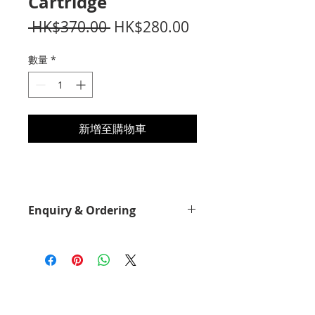
Cartridge
一
促
 HK$370.00 
HK$280.00
般
銷
數量
*
價
價
格
格
新增至購物車
Enquiry & Ordering
Please call 2892-9928 for best offer.