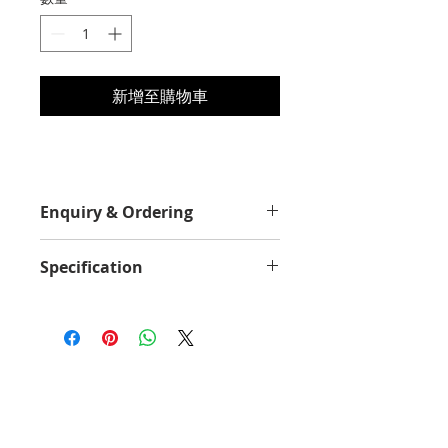
新增至購物車
Enquiry & Ordering
Please Call 2892-9928 for best
Specification
offer.
Yield Value
30000