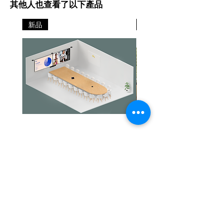
其他人也查看了以下產品
新品
新品
Jabra PanaCast Room Kit Multi
Jabra PanaCast Room Kit
價格
價格
HK$108,000.00
HK$50,800.00
文儀通有限公司
產品
打印機
關於我們