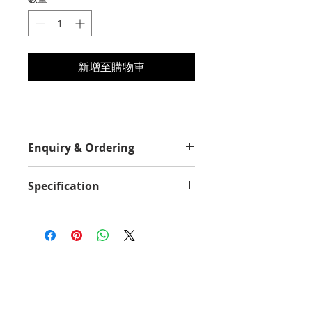
新增至購物車
Enquiry & Ordering
Please Call 2892-9928 for best
Specification
offer.
Yield Value
5000