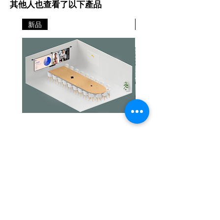
其他人也查看了以下產品
新品
新品
Jabra PanaCast Room Kit Multi
Jabra PanaCast Room Kit
價格
價格
HK$108,000.00
HK$50,800.00
文儀通有限公司
產品
打印機
關於我們