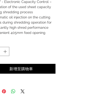
 - Electronic Capacity Control –
ation of the used sheet capacity
ng shredding process
atic oil injection on the cutting
s during shredding operation for
tantly high shred performance
enient 405mm feed opening
r warranty
新增至購物車