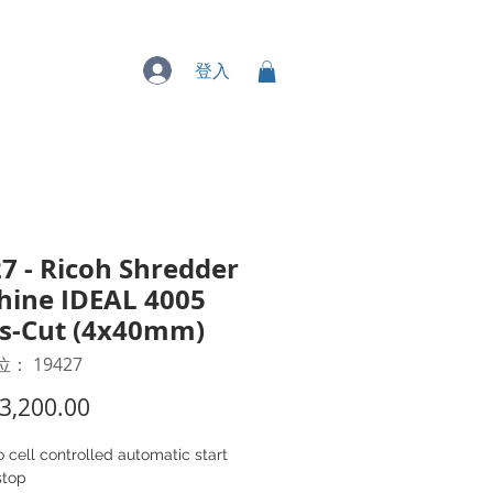
專業服務
登入
7 - Ricoh Shredder
ine IDEAL 4005
s-Cut (4x40mm)
： 19427
價
3,200.00
格
 cell controlled automatic start
stop