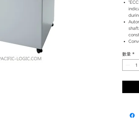
"ECC"
indic
duri
Autom
shaft
cons
Conv
1 yea
數量
*