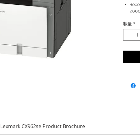
Reco
7,00
數量
*
Lexmark CX962se Product Brochure