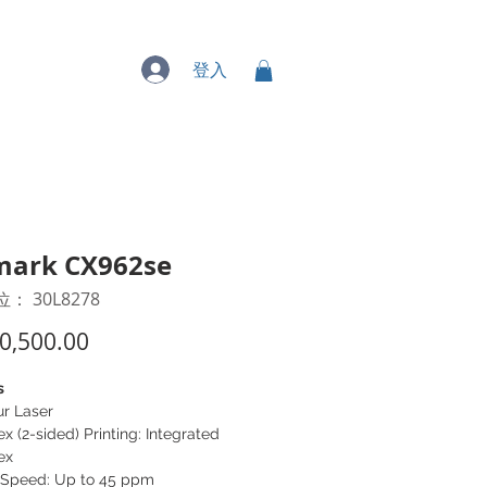
專業服務
登入
mark CX962se
： 30L8278
價
0,500.00
格
s
ur Laser
x (2-sided) Printing: Integrated
ex
t Speed: Up to 45 ppm