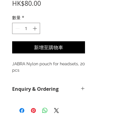
價
HK$80.00
格
數量
*
新增至購物車
JABRA Nylon pouch for headsets, 20
pcs
Enquiry & Ordering
Please call 2892-9928 for best offer.