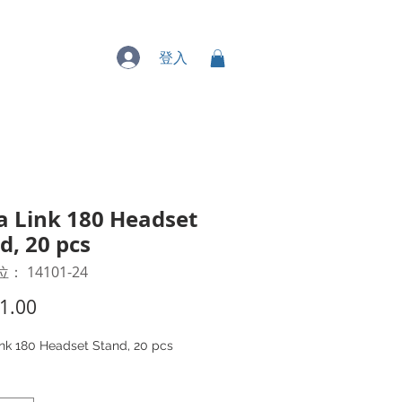
專業服務
登入
a Link 180 Headset
d, 20 pcs
： 14101-24
價
1.00
格
ink 180 Headset Stand, 20 pcs