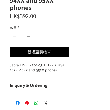
94XX and 95XX
phones
價
HK$392.00
格
數量
*
新增至購物車
Jabra LINK 14201-33 EHS - Avaya
14XX, 94XX and 95XX phones
Enquiry & Ordering
Please call 2892-9928 for best offer.