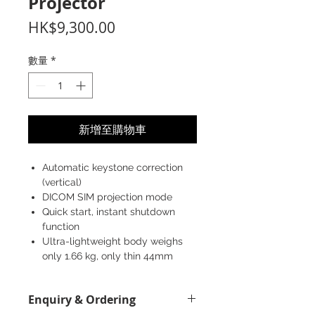
Projector
價
HK$9,300.00
格
數量
*
新增至購物車
Automatic keystone correction
(vertical)
DICOM SIM projection mode
Quick start, instant shutdown
function
Ultra-lightweight body weighs
only 1.66 kg, only thin 44mm
Enquiry & Ordering