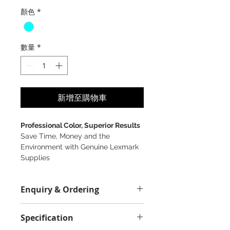
格
顏色
*
數量
*
新增至購物車
Professional Color, Superior Results
Save Time, Money and the
Environment with Genuine Lexmark
Supplies
Enquiry & Ordering
Please Call 2892-9928 for best
Specification
offer.