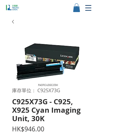
庫存單位： C925X73G
C925X73G - C925,
X925 Cyan Imaging
Unit, 30K
價
HK$946.00