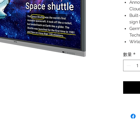
Anno
Clou
Built
sign
Germ
Tech
Wirl
Inst
數量
*