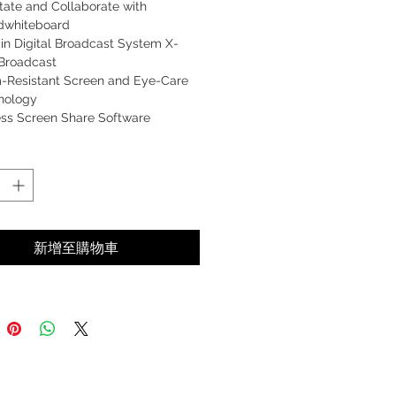
tate and Collaborate with
dwhiteboard
-in Digital Broadcast System X-
 Broadcast
-Resistant Screen and Eye-Care
nology
ess Screen Share Software
aShare
新增至購物車