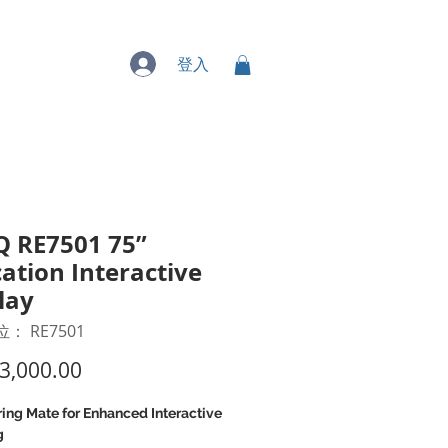
專業服務
登入
 RE7501 75”
ation Interactive
lay
： RE7501
價
3,000.00
格
ing Mate for Enhanced Interactive
g