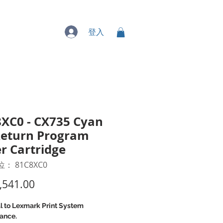
專業服務
登入
XC0 - CX735 Cyan
Return Program
r Cartridge
： 81C8XC0
價
,541.00
格
l to Lexmark Print System
ance.