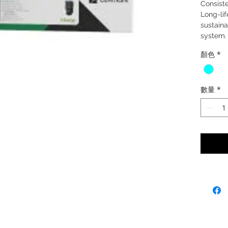
Consiste
Long-lif
sustaina
system.
顏色
*
數量
*