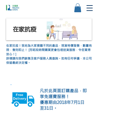
在家抗疫！我地為大家搜羅不同的產品，現貨特價發售，數量有
限，售完即止！ [而呢段時間購買更會包埋送貨服務，令您買得
放心！]
詳情請向我們銷售及客戶服務人員查詢。如有任何爭議，本公司
保留最終決定權。
凡於此頁面訂購產品，即
享免運費服務！
優惠期由2018年
​7月1日
至31日。
文儀通有限公司
產品
打印機
關於我們
打印耗材
聯絡我們
辦公室耳機
最新消息
招聘
I.T. 設備