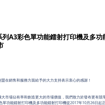
inting Supplies
Headset & Video Conference
IT E
ntact us
News
Gov / Edu Portal
92系列A3彩色單功能鐳射打印機及多功
市
利盟在銷售和服務方面給予的大力支持表示衷心的感謝！
擴大市場佔有率和創造更大的市場價值，我們致力於發布更有競
色單功能鐳射打印機及多功能鐳射打印機從2017年10月26日起