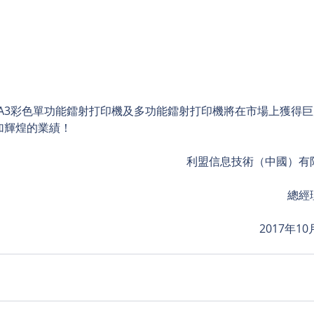
2系列A3彩色單功能鐳射打印機及多功能鐳射打印機將在市場上獲得
加輝煌的業績！
利盟信息技術（中國）有
總經
2017年10