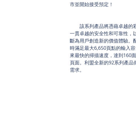
市並開始接受預定！
　　該系列產品將憑藉卓越的
一貫卓越的安全性和可靠性，
斷為用戶創造新的價值體驗。配
時滿足最大6,650頁點的輸
來最快的掃描速度，達到160面
頁面。利盟全新的92系列產
需求。