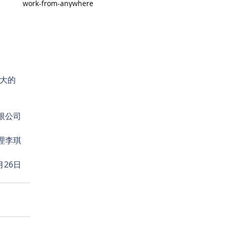
work-from-anywhere
巨大的
限公司
理李琪
月26日