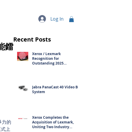
quipment
More...
Log In
Recent Posts
能鐳
Xerox / Lexmark
Recognition for
Outstanding 2025
Contribution
Jabra PanaCast 40 Video Bar
System
Xerox Completes the
爭力的
Acquisition of Lexmark,
Uniting Two Industry
正式上
Leaders