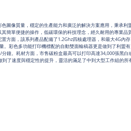
彩色圖像質量，穩定的生產能力和廣泛的解決方案應用，秉承利
以其簡單便捷的操作，低碳環保的科技理念，經久耐用的專業品
置方面，該系列產品配備了1.2Ghz四核處理器，和最大4G內
入容量。彩色多功能打印機標配的自動雙面輸稿器更是做到了利盟有
/分鐘。耗材方面，市售碳粉盒最高可以打印高達34,000張黑白
品做到了速度與穩定性的提升，靈活的滿足了中到大型工作組的所