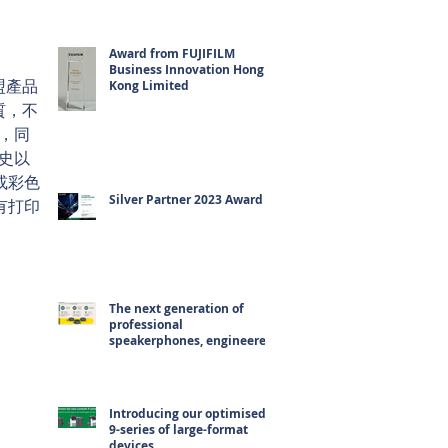
Award from FUJIFILM
Business Innovation Hong
盟產品
Kong Limited
質，不
存，同
史以
或彩色
Silver Partner 2023 Award
有打印
The next generation of
professional
speakerphones, engineered
for hybrid working
Introducing our optimised
9-series of large-format
devices